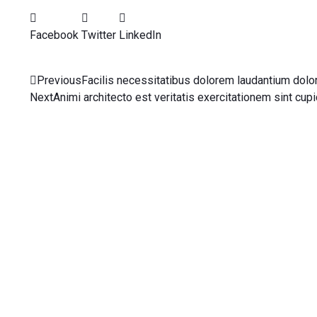
Facebook
Twitter
LinkedIn
Previous
Facilis necessitatibus dolorem laudantium dol
Next
Animi architecto est veritatis exercitationem sint cupi