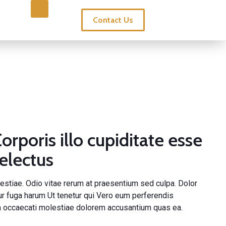
Contact Us
orporis illo cupiditate esse
delectus
stiae. Odio vitae rerum at praesentium sed culpa. Dolor
tur fuga harum
Ut tenetur qui
Vero eum perferendis
m
occaecati molestiae dolorem
accusantium quas ea.