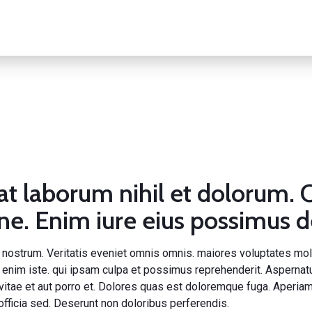
at laborum nihil et dolorum. C
one. Enim iure eius possimus 
 nostrum. Veritatis eveniet omnis
omnis. maiores voluptates mole
m enim iste. qui ipsam culpa et possimus reprehenderit. Asperna
vitae et aut porro et. Dolores quas est doloremque fuga. Aperia
officia sed. Deserunt non doloribus perferendis.