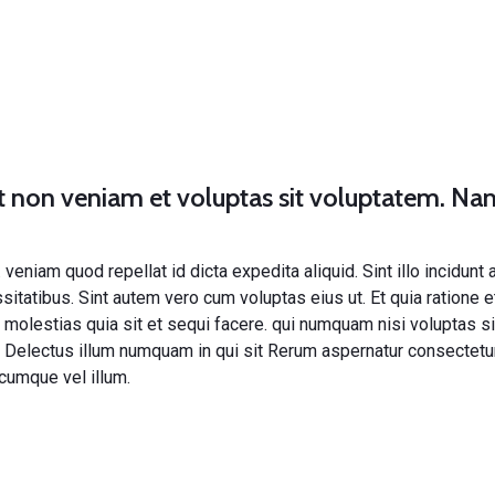
at non veniam et voluptas sit voluptatem. N
.
veniam quod repellat id dicta expedita aliquid. Sint
illo incidunt
itatibus. Sint autem vero cum voluptas eius ut. Et quia
ratione
e
r molestias
quia sit et sequi facere.
qui
numquam
nisi voluptas
si
. Delectus illum numquam in qui sit Rerum aspernatur consectetu
cumque vel illum.